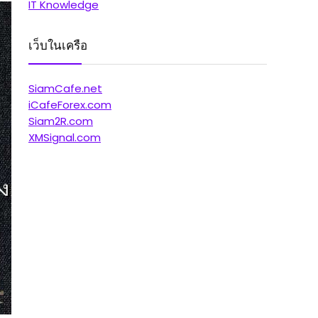
IT Knowledge
เว็บในเครือ
SiamCafe.net
iCafeForex.com
Siam2R.com
XMSignal.com