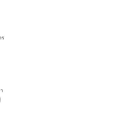
าร
คา
่