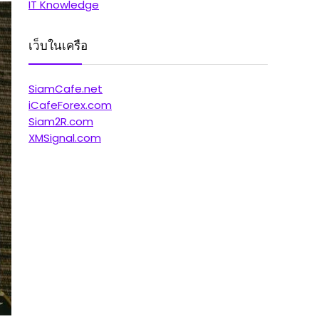
IT Knowledge
เว็บในเครือ
SiamCafe.net
iCafeForex.com
Siam2R.com
XMSignal.com