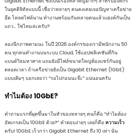
Gigabit Ethernet ซึ่งเป็นเรื่องที่สำคัญมากๆ สำหรับองค์กร
ในยุคดิจิทัลแบบนี้ เชื่อว่าหลายๆ คนคงเคยเจอปัญหาเครือข่าย
อืด โหลดไฟล์นาน ทำงานพร้อมกันหลายคนแล้วแฮงค์กันเป็น
แถว… ใช่ไหมล่ะครับ?
ลองนึกภาพตามนะ ในปี 2026 องค์กรของเรามีพนักงาน 50
คน ทุกคนทำงานบนระบบ Cloud, ใช้แอปพลิเคชันที่กิน
แบนด์วิธมหาศาล แถมยังมีไฟล์ขนาดใหญ่ต้องแชร์กันอยู่
ตลอดเวลา ถ้าเครือข่ายยังเป็น Gigabit Ethernet (1GbE)
แบบเดิมๆ บอกเลยว่า “รอไปก่อนนะจ๊ะ” แน่นอนครับ
ทำไมต้อง 10GbE?
คำถามแรกที่ผุดขึ้นมาในหัวของหลายๆ คนก็คือ “ทำไมต้อง
อัพเกรดเป็น 10GbE ด้วย?” คำตอบง่ายๆ เลยก็คือ
ความเร็ว
ครับ! 10GbE เร็วกว่า Gigabit Ethernet ถึง 10 เท่า นั่น