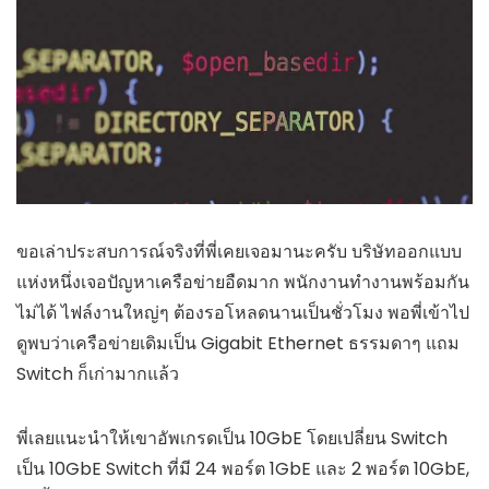
ขอเล่าประสบการณ์จริงที่พี่เคยเจอมานะครับ บริษัทออกแบบ
แห่งหนึ่งเจอปัญหาเครือข่ายอืดมาก พนักงานทำงานพร้อมกัน
ไม่ได้ ไฟล์งานใหญ่ๆ ต้องรอโหลดนานเป็นชั่วโมง พอพี่เข้าไป
ดูพบว่าเครือข่ายเดิมเป็น Gigabit Ethernet ธรรมดาๆ แถม
Switch ก็เก่ามากแล้ว
พี่เลยแนะนำให้เขาอัพเกรดเป็น 10GbE โดยเปลี่ยน Switch
เป็น 10GbE Switch ที่มี 24 พอร์ต 1GbE และ 2 พอร์ต 10GbE,