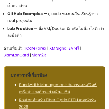
เร็วกว่าอ่าน
GitHub Examples
— ดู code ของคนอื่น เรียนรู้จาก
real projects
Lab Practice
— ตั้ง VM/Docker ฝึกจริง ไม่มีอะไรดีกว่า
ลงมือทำ
อ่านเพิ่มเติม:
iCafeForex
|
XM Signal EA ฟรี
|
SiamLanCard
|
Siam2R
บทความที่เกี่ยวข้อง
Bandwidth Management: จัดการแบนด์วิดท์
เครือข่ายองค์กรอย่างมืออาชีพ
Router สำหรับ Fiber Optic FTTH แนะนำรุ่น
2026