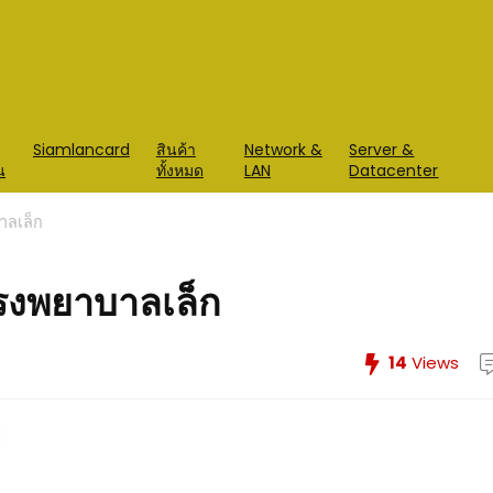
Siamlancard
สินค้า
Network &
Server &
น
ทั้งหมด
LAN
Datacenter
าลเล็ก
โรงพยาบาลเล็ก
14
Views