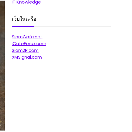
IT Knowledge
เว็บในเครือ
SiamCafe.net
iCafeForex.com
Siam2R.com
XMSignal.com