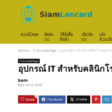
ดาวน์โหลด
ติดต่อ
วิธีสั่งซื้อ
เกี่ยวกับ
แจ้ง
เรา
สินค้า
เรา
ชำระเงิ
Home
»
IT Knowledge
»
อุปกรณ์ IT สำหรับคลินิกโรงพยาบ
IT Knowledge
อุปกรณ์ IT สำหรับคลินิก
bom
มิถุนายน 3, 2026
0
Save