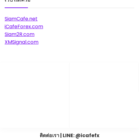
SiamCafe.net
iCafeForex.com
Siam2R.com
XMSignal.com
ติดต่อเรา | LINE: @icafefx